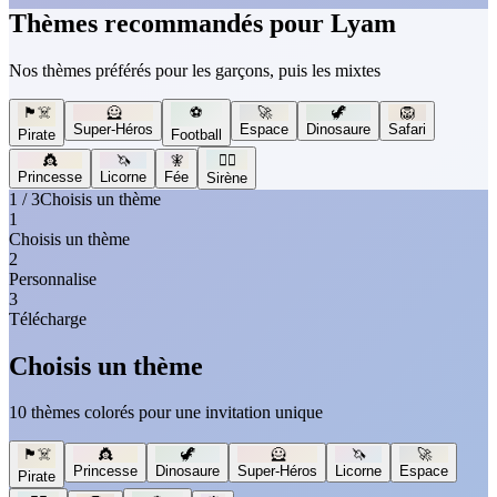
Thèmes recommandés pour Lyam
Nos thèmes préférés pour les garçons, puis les mixtes
🏴‍☠️
🦸
⚽
🚀
🦖
🦁
Super-Héros
Espace
Dinosaure
Safari
Pirate
Football
👸
🦄
🧚
🧜‍♀️
Princesse
Licorne
Fée
Sirène
1 / 3
Choisis un thème
1
Choisis un thème
2
Personnalise
3
Télécharge
Choisis un thème
10 thèmes colorés pour une invitation unique
🏴‍☠️
👸
🦖
🦸
🦄
🚀
Princesse
Dinosaure
Super-Héros
Licorne
Espace
Pirate