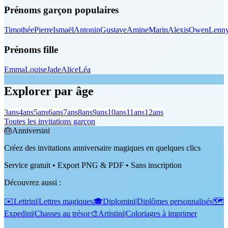
Prénoms garçon populaires
Timothée
Pierre
Ismaël
Antonin
Gustave
Amine
Marin
Alexis
Owen
Lenn
Prénoms fille
Emma
Louise
Jade
Alice
Léa
Explorer par âge
3
ans
4
ans
5
ans
6
ans
7
ans
8
ans
9
ans
10
ans
11
ans
12
ans
Toutes les invitations garçon
🎂
Anniversini
Créez des invitations anniversaire magiques en quelques clics
Service gratuit • Export PNG & PDF • Sans inscription
Découvrez aussi
:
✉️
Lettrini
|
Lettres magiques
🎓
Diplomini
|
Diplômes personnalisés
🗺️
Expedini
|
Chasses au trésor
🎨
Artistini
|
Coloriages à imprimer