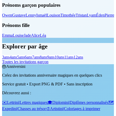
Prénoms garçon populaires
Owen
Gustave
Lenny
Ismaël
Louison
Timothée
Tristan
Lyam
Éden
Pierre
Prénoms fille
Emma
Louise
Jade
Alice
Léa
Explorer par âge
3
ans
4
ans
5
ans
6
ans
7
ans
8
ans
9
ans
10
ans
11
ans
12
ans
Toutes les invitations garçon
🎂
Anniversini
Créez des invitations anniversaire magiques en quelques clics
Service gratuit • Export PNG & PDF • Sans inscription
Découvrez aussi
:
✉️
Lettrini
|
Lettres magiques
🎓
Diplomini
|
Diplômes personnalisés
🗺️
Expedini
|
Chasses au trésor
🎨
Artistini
|
Coloriages à imprimer