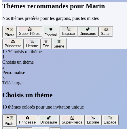
Thèmes recommandés pour Marin
Nos thèmes préférés pour les garçons, puis les mixtes
🏴‍☠️
🦸
⚽
🚀
🦖
🦁
Super-Héros
Espace
Dinosaure
Safari
Pirate
Football
👸
🦄
🧚
🧜‍♀️
Princesse
Licorne
Fée
Sirène
1 / 3
Choisis un thème
1
Choisis un thème
2
Personnalise
3
Télécharge
Choisis un thème
10 thèmes colorés pour une invitation unique
🏴‍☠️
👸
🦖
🦸
🦄
🚀
Princesse
Dinosaure
Super-Héros
Licorne
Espace
Pirate