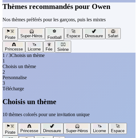
Thèmes recommandés pour Owen
Nos thèmes préférés pour les garçons, puis les mixtes
🏴‍☠️
🦸
⚽
🚀
🦖
🦁
Super-Héros
Espace
Dinosaure
Safari
Pirate
Football
👸
🦄
🧚
🧜‍♀️
Princesse
Licorne
Fée
Sirène
1 / 3
Choisis un thème
1
Choisis un thème
2
Personnalise
3
Télécharge
Choisis un thème
10 thèmes colorés pour une invitation unique
🏴‍☠️
👸
🦖
🦸
🦄
🚀
Princesse
Dinosaure
Super-Héros
Licorne
Espace
Pirate