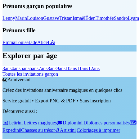
Prénoms garçon populaires
Lenny
Marin
Louison
Gustave
Tristan
Ismaël
Éden
Timothée
Sandro
Lyam
Prénoms fille
Emma
Louise
Jade
Alice
Léa
Explorer par âge
3
ans
4
ans
5
ans
6
ans
7
ans
8
ans
9
ans
10
ans
11
ans
12
ans
Toutes les invitations garçon
🎂
Anniversini
Créez des invitations anniversaire magiques en quelques clics
Service gratuit • Export PNG & PDF • Sans inscription
Découvrez aussi
:
✉️
Lettrini
|
Lettres magiques
🎓
Diplomini
|
Diplômes personnalisés
🗺️
Expedini
|
Chasses au trésor
🎨
Artistini
|
Coloriages à imprimer