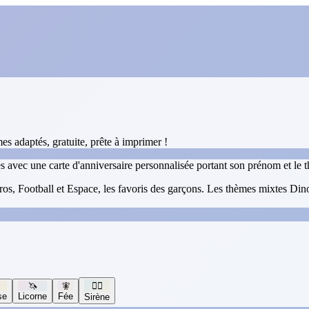
s adaptés, gratuite, prête à imprimer !
tés avec une carte d'anniversaire personnalisée portant son prénom et le
s, Football et Espace, les favoris des garçons. Les thèmes mixtes Dinos
🦄
🧚
🧜‍♀️
se
Licorne
Fée
Sirène