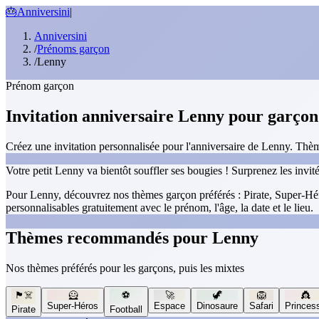
🎂
Anniversini
|
Anniversini
/
Prénoms garçon
/
Lenny
Prénom garçon
Invitation anniversaire Lenny pour garçon
Créez une invitation personnalisée pour l'anniversaire de Lenny. Thème
Votre petit Lenny va bientôt souffler ses bougies ! Surprenez les invi
Pour Lenny, découvrez nos thèmes garçon préférés : Pirate, Super-Héro
personnalisables gratuitement avec le prénom, l'âge, la date et le lieu.
Thèmes recommandés pour Lenny
Nos thèmes préférés pour les garçons, puis les mixtes
🏴‍☠️
🦸
⚽
🚀
🦖
🦁
👸
Super-Héros
Espace
Dinosaure
Safari
Princes
Pirate
Football