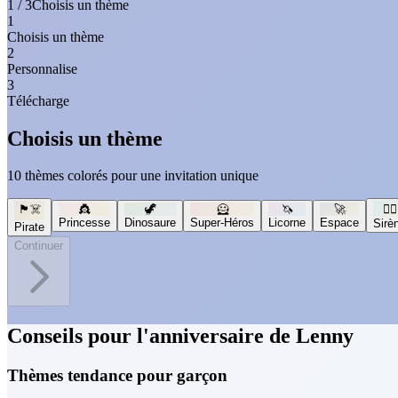
1 / 3
Choisis un thème
1
Choisis un thème
2
Personnalise
3
Télécharge
Choisis un thème
10 thèmes colorés pour une invitation unique
🏴‍☠️
👸
🦖
🦸
🦄
🚀
🧜‍♀️
Princesse
Dinosaure
Super-Héros
Licorne
Espace
Sirè
Pirate
Continuer
Conseils pour l'anniversaire de Lenny
Thèmes tendance pour garçon