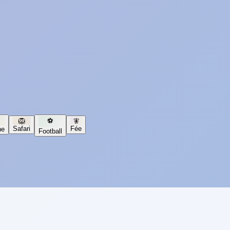
🦁
⚽
🧚
Safari
Fée
ne
Football