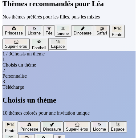
Thèmes recommandés pour Léa
Nos thèmes préférés pour les filles, puis les mixtes
👸
🦄
🧚
🧜‍♀️
🦖
🦁
🏴‍☠️
Princesse
Licorne
Fée
Dinosaure
Safari
Sirène
Pirate
🦸
⚽
🚀
Super-Héros
Espace
Football
1 / 3
Choisis un thème
1
Choisis un thème
2
Personnalise
3
Télécharge
Choisis un thème
10 thèmes colorés pour une invitation unique
🏴‍☠️
👸
🦖
🦸
🦄
🚀
Princesse
Dinosaure
Super-Héros
Licorne
Espace
Pirate
🧜‍♀️
🦁
⚽
🧚