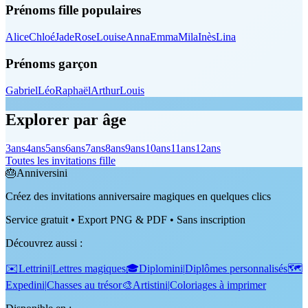
Prénoms fille populaires
Alice
Chloé
Jade
Rose
Louise
Anna
Emma
Mila
Inès
Lina
Prénoms garçon
Gabriel
Léo
Raphaël
Arthur
Louis
Explorer par âge
3
ans
4
ans
5
ans
6
ans
7
ans
8
ans
9
ans
10
ans
11
ans
12
ans
Toutes les invitations fille
🎂
Anniversini
Créez des invitations anniversaire magiques en quelques clics
Service gratuit • Export PNG & PDF • Sans inscription
Découvrez aussi
:
✉️
Lettrini
|
Lettres magiques
🎓
Diplomini
|
Diplômes personnalisés
🗺️
Expedini
|
Chasses au trésor
🎨
Artistini
|
Coloriages à imprimer