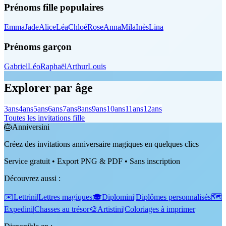
Prénoms fille populaires
Emma
Jade
Alice
Léa
Chloé
Rose
Anna
Mila
Inès
Lina
Prénoms garçon
Gabriel
Léo
Raphaël
Arthur
Louis
Explorer par âge
3
ans
4
ans
5
ans
6
ans
7
ans
8
ans
9
ans
10
ans
11
ans
12
ans
Toutes les invitations fille
🎂
Anniversini
Créez des invitations anniversaire magiques en quelques clics
Service gratuit • Export PNG & PDF • Sans inscription
Découvrez aussi
:
✉️
Lettrini
|
Lettres magiques
🎓
Diplomini
|
Diplômes personnalisés
🗺️
Expedini
|
Chasses au trésor
🎨
Artistini
|
Coloriages à imprimer