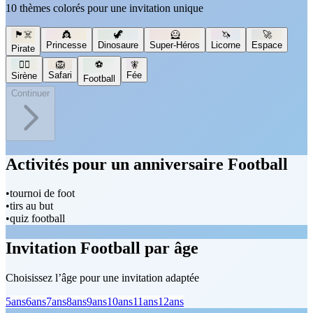
10 thèmes colorés pour une invitation unique
🏴‍☠️
👸
🦖
🦸
🦄
🚀
Princesse
Dinosaure
Super-Héros
Licorne
Espace
Pirate
🧜‍♀️
🦁
⚽
🧚
Safari
Fée
Sirène
Football
Continuer
Activités pour un anniversaire Football
•
tournoi de foot
•
tirs au but
•
quiz football
Invitation Football par âge
Choisissez l’âge pour une invitation adaptée
5
ans
6
ans
7
ans
8
ans
9
ans
10
ans
11
ans
12
ans