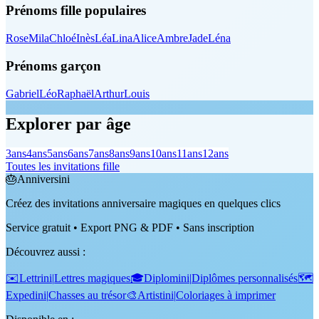
Prénoms fille populaires
Rose
Mila
Chloé
Inès
Léa
Lina
Alice
Ambre
Jade
Léna
Prénoms garçon
Gabriel
Léo
Raphaël
Arthur
Louis
Explorer par âge
3
ans
4
ans
5
ans
6
ans
7
ans
8
ans
9
ans
10
ans
11
ans
12
ans
Toutes les invitations fille
🎂
Anniversini
Créez des invitations anniversaire magiques en quelques clics
Service gratuit • Export PNG & PDF • Sans inscription
Découvrez aussi
:
✉️
Lettrini
|
Lettres magiques
🎓
Diplomini
|
Diplômes personnalisés
🗺️
Expedini
|
Chasses au trésor
🎨
Artistini
|
Coloriages à imprimer