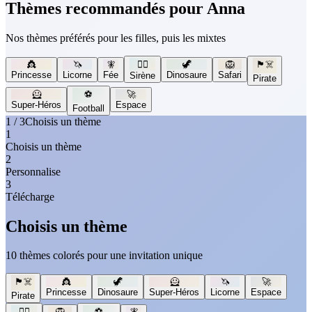
Thèmes recommandés pour Anna
Nos thèmes préférés pour les filles, puis les mixtes
👸
🦄
🧚
🧜‍♀️
🦖
🦁
🏴‍☠️
Princesse
Licorne
Fée
Dinosaure
Safari
Sirène
Pirate
🦸
⚽
🚀
Super-Héros
Espace
Football
1 / 3
Choisis un thème
1
Choisis un thème
2
Personnalise
3
Télécharge
Choisis un thème
10 thèmes colorés pour une invitation unique
🏴‍☠️
👸
🦖
🦸
🦄
🚀
Princesse
Dinosaure
Super-Héros
Licorne
Espace
Pirate
🧜‍♀️
🦁
⚽
🧚