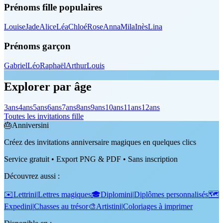
Prénoms fille populaires
Louise
Jade
Alice
Léa
Chloé
Rose
Anna
Mila
Inès
Lina
Prénoms garçon
Gabriel
Léo
Raphaël
Arthur
Louis
Explorer par âge
3
ans
4
ans
5
ans
6
ans
7
ans
8
ans
9
ans
10
ans
11
ans
12
ans
Toutes les invitations fille
🎂
Anniversini
Créez des invitations anniversaire magiques en quelques clics
Service gratuit • Export PNG & PDF • Sans inscription
Découvrez aussi
:
✉️
Lettrini
|
Lettres magiques
🎓
Diplomini
|
Diplômes personnalisés
🗺️
Expedini
|
Chasses au trésor
🎨
Artistini
|
Coloriages à imprimer