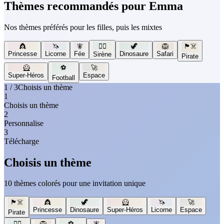
Thèmes recommandés pour Emma
Nos thèmes préférés pour les filles, puis les mixtes
👸
🦄
🧚
🧜‍♀️
🦖
🦁
🏴‍☠️
Princesse
Licorne
Fée
Dinosaure
Safari
Sirène
Pirate
🦸
⚽
🚀
Super-Héros
Espace
Football
1 / 3
Choisis un thème
1
Choisis un thème
2
Personnalise
3
Télécharge
Choisis un thème
10 thèmes colorés pour une invitation unique
🏴‍☠️
👸
🦖
🦸
🦄
🚀
Princesse
Dinosaure
Super-Héros
Licorne
Espace
Pirate
🧜‍♀️
🦁
⚽
🧚