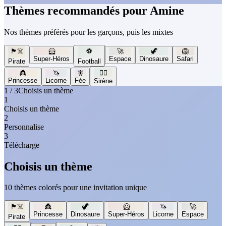
Thèmes recommandés pour Amine
Nos thèmes préférés pour les garçons, puis les mixtes
🏴‍☠️
🦸
⚽
🚀
🦖
🦁
Super-Héros
Espace
Dinosaure
Safari
Pirate
Football
👸
🦄
🧚
🧜‍♀️
Princesse
Licorne
Fée
Sirène
1 / 3
Choisis un thème
1
Choisis un thème
2
Personnalise
3
Télécharge
Choisis un thème
10 thèmes colorés pour une invitation unique
🏴‍☠️
👸
🦖
🦸
🦄
🚀
Princesse
Dinosaure
Super-Héros
Licorne
Espace
Pirate