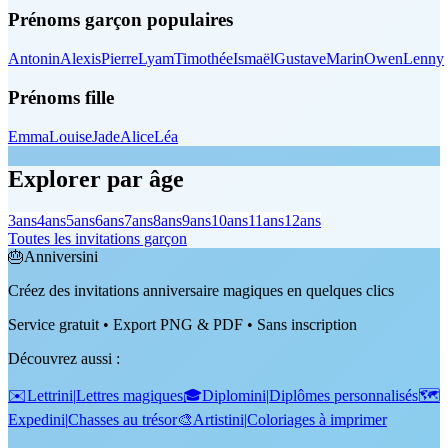
Prénoms garçon populaires
Antonin
Alexis
Pierre
Lyam
Timothée
Ismaël
Gustave
Marin
Owen
Lenny
Prénoms fille
Emma
Louise
Jade
Alice
Léa
Explorer par âge
3
ans
4
ans
5
ans
6
ans
7
ans
8
ans
9
ans
10
ans
11
ans
12
ans
Toutes les invitations garçon
🎂
Anniversini
Créez des invitations anniversaire magiques en quelques clics
Service gratuit • Export PNG & PDF • Sans inscription
Découvrez aussi
:
✉️
Lettrini
|
Lettres magiques
🎓
Diplomini
|
Diplômes personnalisés
🗺️
Expedini
|
Chasses au trésor
🎨
Artistini
|
Coloriages à imprimer