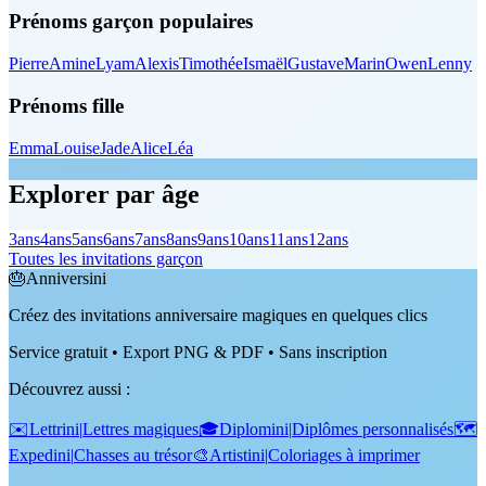
Prénoms garçon populaires
Pierre
Amine
Lyam
Alexis
Timothée
Ismaël
Gustave
Marin
Owen
Lenny
Prénoms fille
Emma
Louise
Jade
Alice
Léa
Explorer par âge
3
ans
4
ans
5
ans
6
ans
7
ans
8
ans
9
ans
10
ans
11
ans
12
ans
Toutes les invitations garçon
🎂
Anniversini
Créez des invitations anniversaire magiques en quelques clics
Service gratuit • Export PNG & PDF • Sans inscription
Découvrez aussi
:
✉️
Lettrini
|
Lettres magiques
🎓
Diplomini
|
Diplômes personnalisés
🗺️
Expedini
|
Chasses au trésor
🎨
Artistini
|
Coloriages à imprimer