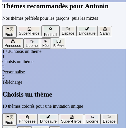
Thèmes recommandés pour Antonin
Nos thèmes préférés pour les garçons, puis les mixtes
🏴‍☠️
🦸
⚽
🚀
🦖
🦁
Super-Héros
Espace
Dinosaure
Safari
Pirate
Football
👸
🦄
🧚
🧜‍♀️
Princesse
Licorne
Fée
Sirène
1 / 3
Choisis un thème
1
Choisis un thème
2
Personnalise
3
Télécharge
Choisis un thème
10 thèmes colorés pour une invitation unique
🏴‍☠️
👸
🦖
🦸
🦄
🚀
Princesse
Dinosaure
Super-Héros
Licorne
Espace
Pirate