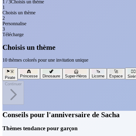
1 / 3
Choisis un thème
1
Choisis un thème
2
Personnalise
3
Télécharge
Choisis un thème
10 thèmes colorés pour une invitation unique
🏴‍☠️
👸
🦖
🦸
🦄
🚀
🧜‍♀️
Princesse
Dinosaure
Super-Héros
Licorne
Espace
Sirè
Pirate
Continuer
Conseils pour l'anniversaire de Sacha
Thèmes tendance pour garçon