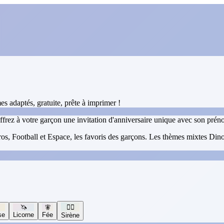
s adaptés, gratuite, prête à imprimer !
ffrez à votre garçon une invitation d'anniversaire unique avec son prén
s, Football et Espace, les favoris des garçons. Les thèmes mixtes Dinosa
🦄
🧚
🧜‍♀️
se
Licorne
Fée
Sirène