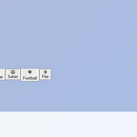
🦁
⚽
🧚
Safari
Fée
ne
Football