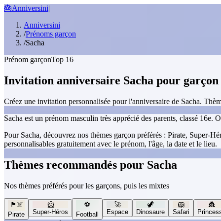
🎂
Anniversini
|
Anniversini
/
Prénoms garçon
/
Sacha
Prénom garçon
Top 16
Invitation anniversaire Sacha pour garçon
Créez une invitation personnalisée pour l'anniversaire de Sacha. Thème
Sacha est un prénom masculin très apprécié des parents, classé 16e. O
Pour Sacha, découvrez nos thèmes garçon préférés : Pirate, Super-Héro
personnalisables gratuitement avec le prénom, l'âge, la date et le lieu.
Thèmes recommandés pour Sacha
Nos thèmes préférés pour les garçons, puis les mixtes
🏴‍☠️
🦸
⚽
🚀
🦖
🦁
👸
Super-Héros
Espace
Dinosaure
Safari
Princes
Pirate
Football