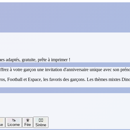
s adaptés, gratuite, prête à imprimer !
ffrez à votre garçon une invitation d'anniversaire unique avec son prén
s, Football et Espace, les favoris des garçons. Les thèmes mixtes Dinosa
🦄
🧚
🧜‍♀️
se
Licorne
Fée
Sirène