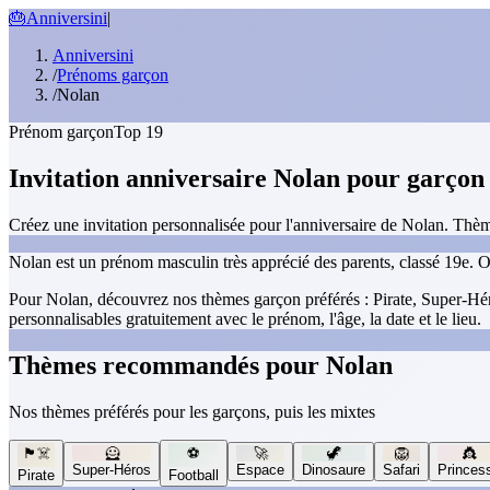
🎂
Anniversini
|
Anniversini
/
Prénoms garçon
/
Nolan
Prénom garçon
Top 19
Invitation anniversaire Nolan pour garçon
Créez une invitation personnalisée pour l'anniversaire de Nolan. Thème
Nolan est un prénom masculin très apprécié des parents, classé 19e. O
Pour Nolan, découvrez nos thèmes garçon préférés : Pirate, Super-Héro
personnalisables gratuitement avec le prénom, l'âge, la date et le lieu.
Thèmes recommandés pour Nolan
Nos thèmes préférés pour les garçons, puis les mixtes
🏴‍☠️
🦸
⚽
🚀
🦖
🦁
👸
Super-Héros
Espace
Dinosaure
Safari
Princes
Pirate
Football