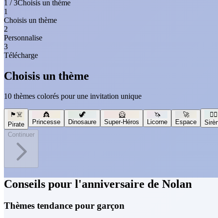
1 / 3
Choisis un thème
1
Choisis un thème
2
Personnalise
3
Télécharge
Choisis un thème
10 thèmes colorés pour une invitation unique
🏴‍☠️
👸
🦖
🦸
🦄
🚀
🧜‍♀️
Princesse
Dinosaure
Super-Héros
Licorne
Espace
Sirè
Pirate
Continuer
Conseils pour l'anniversaire de Nolan
Thèmes tendance pour garçon