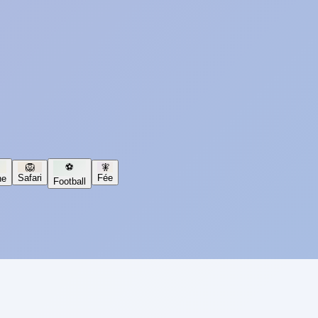
🦁
⚽
🧚
Safari
Fée
ne
Football