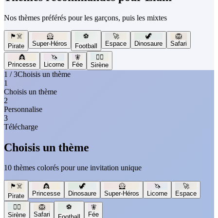
Nos thèmes préférés pour les garçons, puis les mixtes
🏴‍☠️
🦸
⚽
🚀
🦖
🦁
Super-Héros
Espace
Dinosaure
Safari
Pirate
Football
👸
🦄
🧚
🧜‍♀️
Princesse
Licorne
Fée
Sirène
1 / 3
Choisis un thème
1
Choisis un thème
2
Personnalise
3
Télécharge
Choisis un thème
10 thèmes colorés pour une invitation unique
🏴‍☠️
👸
🦖
🦸
🦄
🚀
Princesse
Dinosaure
Super-Héros
Licorne
Espace
Pirate
🧜‍♀️
🦁
⚽
🧚
Safari
Fée
Sirène
Football