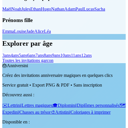
Maël
Noah
Jules
Ethan
Hugo
Nathan
Adam
Paul
Lucas
Sacha
Prénoms fille
Emma
Louise
Jade
Alice
Léa
Explorer par âge
3
ans
4
ans
5
ans
6
ans
7
ans
8
ans
9
ans
10
ans
11
ans
12
ans
Toutes les invitations garçon
🎂
Anniversini
Créez des invitations anniversaire magiques en quelques clics
Service gratuit • Export PNG & PDF • Sans inscription
Découvrez aussi
:
✉️
Lettrini
|
Lettres magiques
🎓
Diplomini
|
Diplômes personnalisés
🗺️
Expedini
|
Chasses au trésor
🎨
Artistini
|
Coloriages à imprimer
Disponible en :