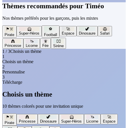
Thèmes recommandés pour Timéo
Nos thèmes préférés pour les garçons, puis les mixtes
🏴‍☠️
🦸
⚽
🚀
🦖
🦁
Super-Héros
Espace
Dinosaure
Safari
Pirate
Football
👸
🦄
🧚
🧜‍♀️
Princesse
Licorne
Fée
Sirène
1 / 3
Choisis un thème
1
Choisis un thème
2
Personnalise
3
Télécharge
Choisis un thème
10 thèmes colorés pour une invitation unique
🏴‍☠️
👸
🦖
🦸
🦄
🚀
Princesse
Dinosaure
Super-Héros
Licorne
Espace
Pirate