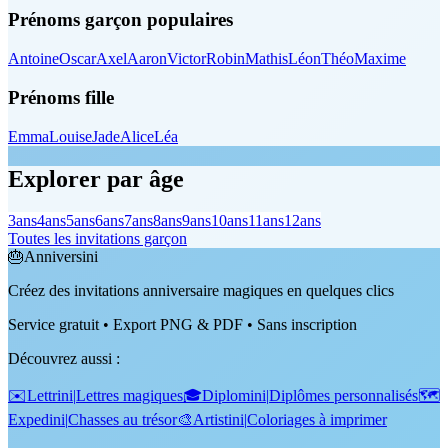
Prénoms garçon populaires
Antoine
Oscar
Axel
Aaron
Victor
Robin
Mathis
Léon
Théo
Maxime
Prénoms fille
Emma
Louise
Jade
Alice
Léa
Explorer par âge
3
ans
4
ans
5
ans
6
ans
7
ans
8
ans
9
ans
10
ans
11
ans
12
ans
Toutes les invitations garçon
🎂
Anniversini
Créez des invitations anniversaire magiques en quelques clics
Service gratuit • Export PNG & PDF • Sans inscription
Découvrez aussi
:
✉️
Lettrini
|
Lettres magiques
🎓
Diplomini
|
Diplômes personnalisés
🗺️
Expedini
|
Chasses au trésor
🎨
Artistini
|
Coloriages à imprimer