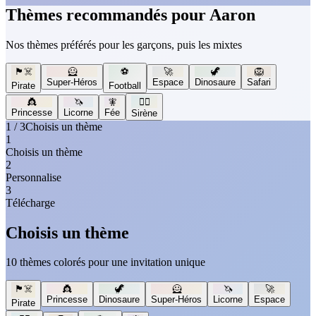
Thèmes recommandés pour Aaron
Nos thèmes préférés pour les garçons, puis les mixtes
🏴‍☠️
🦸
⚽
🚀
🦖
🦁
Super-Héros
Espace
Dinosaure
Safari
Pirate
Football
👸
🦄
🧚
🧜‍♀️
Princesse
Licorne
Fée
Sirène
1 / 3
Choisis un thème
1
Choisis un thème
2
Personnalise
3
Télécharge
Choisis un thème
10 thèmes colorés pour une invitation unique
🏴‍☠️
👸
🦖
🦸
🦄
🚀
Princesse
Dinosaure
Super-Héros
Licorne
Espace
Pirate