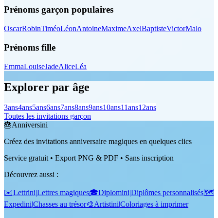
Prénoms garçon populaires
Oscar
Robin
Timéo
Léon
Antoine
Maxime
Axel
Baptiste
Victor
Malo
Prénoms fille
Emma
Louise
Jade
Alice
Léa
Explorer par âge
3
ans
4
ans
5
ans
6
ans
7
ans
8
ans
9
ans
10
ans
11
ans
12
ans
Toutes les invitations garçon
🎂
Anniversini
Créez des invitations anniversaire magiques en quelques clics
Service gratuit • Export PNG & PDF • Sans inscription
Découvrez aussi
:
✉️
Lettrini
|
Lettres magiques
🎓
Diplomini
|
Diplômes personnalisés
🗺️
Expedini
|
Chasses au trésor
🎨
Artistini
|
Coloriages à imprimer