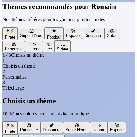
Thèmes recommandés pour Romain
Nos thèmes préférés pour les garçons, puis les mixtes
🏴‍☠️
🦸
⚽
🚀
🦖
🦁
Super-Héros
Espace
Dinosaure
Safari
Pirate
Football
👸
🦄
🧚
🧜‍♀️
Princesse
Licorne
Fée
Sirène
1 / 3
Choisis un thème
1
Choisis un thème
2
Personnalise
3
Télécharge
Choisis un thème
10 thèmes colorés pour une invitation unique
🏴‍☠️
👸
🦖
🦸
🦄
🚀
Princesse
Dinosaure
Super-Héros
Licorne
Espace
Pirate