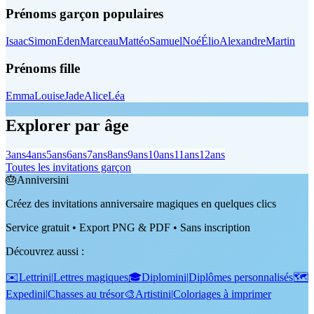
Prénoms garçon populaires
Isaac
Simon
Eden
Marceau
Mattéo
Samuel
Noé
Élio
Alexandre
Martin
Prénoms fille
Emma
Louise
Jade
Alice
Léa
Explorer par âge
3
ans
4
ans
5
ans
6
ans
7
ans
8
ans
9
ans
10
ans
11
ans
12
ans
Toutes les invitations garçon
🎂
Anniversini
Créez des invitations anniversaire magiques en quelques clics
Service gratuit • Export PNG & PDF • Sans inscription
Découvrez aussi
:
✉️
Lettrini
|
Lettres magiques
🎓
Diplomini
|
Diplômes personnalisés
🗺️
Expedini
|
Chasses au trésor
🎨
Artistini
|
Coloriages à imprimer