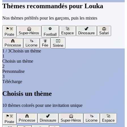
Thèmes recommandés pour Louka
Nos thèmes préférés pour les garçons, puis les mixtes
🏴‍☠️
🦸
⚽
🚀
🦖
🦁
Super-Héros
Espace
Dinosaure
Safari
Pirate
Football
👸
🦄
🧚
🧜‍♀️
Princesse
Licorne
Fée
Sirène
1 / 3
Choisis un thème
1
Choisis un thème
2
Personnalise
3
Télécharge
Choisis un thème
10 thèmes colorés pour une invitation unique
🏴‍☠️
👸
🦖
🦸
🦄
🚀
Princesse
Dinosaure
Super-Héros
Licorne
Espace
Pirate