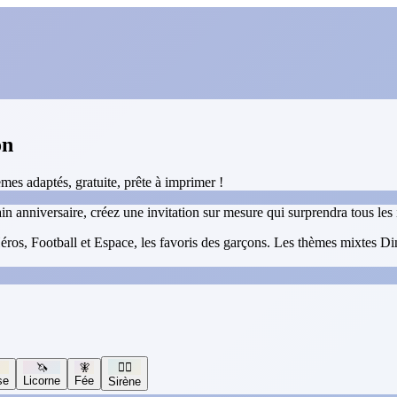
on
mes adaptés, gratuite, prête à imprimer !
 anniversaire, créez une invitation sur mesure qui surprendra tous les 
os, Football et Espace, les favoris des garçons. Les thèmes mixtes Dino
🦄
🧚
🧜‍♀️
se
Licorne
Fée
Sirène