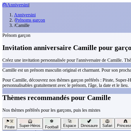
🎂
Anniversini
|
Anniversini
/
Prénoms garçon
/
Camille
Prénom garçon
Invitation anniversaire Camille pour garç
Créez une invitation personnalisée pour l'anniversaire de Camille. Thè
Camille est un prénom masculin original et charmant. Pour son prochain
Pour Camille, découvrez nos thèmes garçon préférés : Pirate, Super-Hér
personnalisables gratuitement avec le prénom, l'âge, la date et le lieu.
Thèmes recommandés pour Camille
Nos thèmes préférés pour les garçons, puis les mixtes
🏴‍☠️
🦸
⚽
🚀
🦖
🦁
👸
Super-Héros
Espace
Dinosaure
Safari
Princes
Pirate
Football