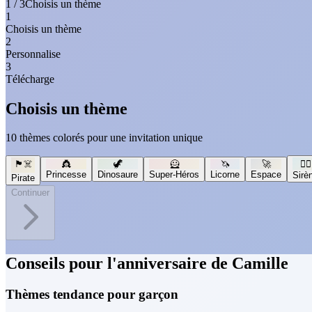
1 / 3
Choisis un thème
1
Choisis un thème
2
Personnalise
3
Télécharge
Choisis un thème
10 thèmes colorés pour une invitation unique
🏴‍☠️
👸
🦖
🦸
🦄
🚀
🧜‍♀️
Princesse
Dinosaure
Super-Héros
Licorne
Espace
Sirè
Pirate
Continuer
Conseils pour l'anniversaire de Camille
Thèmes tendance pour garçon