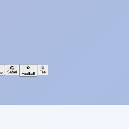
🦁
⚽
🧚
Safari
Fée
ne
Football