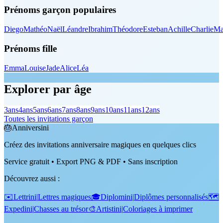
Prénoms garçon populaires
Diego
Mathéo
Naël
Léandre
Ibrahim
Théodore
Esteban
Achille
Charlie
Ma
Prénoms fille
Emma
Louise
Jade
Alice
Léa
Explorer par âge
3
ans
4
ans
5
ans
6
ans
7
ans
8
ans
9
ans
10
ans
11
ans
12
ans
Toutes les invitations garçon
🎂
Anniversini
Créez des invitations anniversaire magiques en quelques clics
Service gratuit • Export PNG & PDF • Sans inscription
Découvrez aussi
:
✉️
Lettrini
|
Lettres magiques
🎓
Diplomini
|
Diplômes personnalisés
🗺️
Expedini
|
Chasses au trésor
🎨
Artistini
|
Coloriages à imprimer