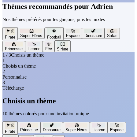
Thèmes recommandés pour Adrien
Nos thèmes préférés pour les garçons, puis les mixtes
🏴‍☠️
🦸
⚽
🚀
🦖
🦁
Super-Héros
Espace
Dinosaure
Safari
Pirate
Football
👸
🦄
🧚
🧜‍♀️
Princesse
Licorne
Fée
Sirène
1 / 3
Choisis un thème
1
Choisis un thème
2
Personnalise
3
Télécharge
Choisis un thème
10 thèmes colorés pour une invitation unique
🏴‍☠️
👸
🦖
🦸
🦄
🚀
Princesse
Dinosaure
Super-Héros
Licorne
Espace
Pirate