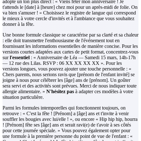
adopte un ton plus direct : « Viens fêter mon anniversaire ! Je
t'attends le [date] à [heure] chez moi pour un après-midi de folie. On
va bien s'amuser ! » Choisissez le registre de langue qui correspond
le mieux à votre cercle d'invités et à l'ambiance que vous souhaitez
donner à la fête.
Une bonne formule classique se caractérise par sa clarté et sa chaleur
: elle doit transmettre l'enthousiasme de l'événement tout en
fournissant les informations essentielles de manière concise. Pour les
versions courtes adaptées aux cartes de petit format, concentrez-vous
sur
l'essentiel
: « Anniversaire de Léa — Samedi 15 mars, 14h-17h
— 12 rue des Lilas. RSVP : 06 XX XX XX XX ». Pour les
versions longues, vous pouvez ajouter une touche personnelle : «
Chers parents, nous serions ravis que [prénom de l'enfant invité] se
joigne à nous pour célébrer les [âge] ans de [prénom]. Un goûter
sera servi et des activités sont prévues. Merci de nous indiquer toute
allergie alimentaire. »
N'hésitez pas
à adapter ces modèles à votre
situation particulière.
Parmi les formules intemporelles qui fonctionnent toujours, on
retrouve : « C'est la fête ! [Prénom] a [âge] ans et t'invite à venir
souffler les bougies avec lui/elle ! », ou encore « Hip hip hip, hourra
! [Prénom] fête ses [âge] ans et serait ravi(e) de t'avoir à ses côtés
pour cette journée spéciale. » Vous pouvez également opter pour
une formule à la première personne du point de vue de l'enfant : «