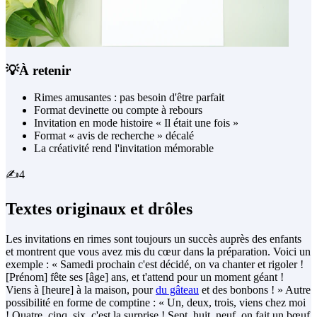
💡
À retenir
Rimes amusantes : pas besoin d'être parfait
Format devinette ou compte à rebours
Invitation en mode histoire « Il était une fois »
Format « avis de recherche » décalé
La créativité rend l'invitation mémorable
✍️
4
Textes originaux et drôles
Les invitations en rimes sont toujours un succès auprès des enfants
et montrent que vous avez mis du cœur dans la préparation. Voici un
exemple : « Samedi prochain c'est décidé, on va chanter et rigoler !
[Prénom] fête ses [âge] ans, et t'attend pour un moment géant !
Viens à [heure] à la maison, pour
du gâteau
et des bonbons ! » Autre
possibilité en forme de comptine : « Un, deux, trois, viens chez moi
! Quatre, cinq, six, c'est la surprise ! Sept, huit, neuf, on fait un bœuf