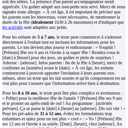
soit des nôtres. La présence d'un parent accompagnateur serait
appréciée. Un goûter adapté aux tout-petits sera servi. Merci de nous
signaler toute allergie. » À cet âge, il est important de préciser que
les parents sont les bienvenus, voire nécessaires, de mentionner la
durée de la fête (
idéalement
1h30 à 2h maximum) et d'indiquer que
les activités
sont adaptées aux petits.
Pour les enfants de
5 à 7 ans
, le texte peut commencer à s'adresser
directement à l'enfant tout en incluant les informations pour les
parents. Le ton devient plus joueur et enthousiaste : « Youpiiii !
[Prénom] fête ses 6 ans et t'invite à sa super fête ! Rendez-vous le
[date] à [heure] pour des jeux, un goûter et plein de surprises !
Adresse : [adresse]. Infos parents : fin de la fête à [heure], merci de
confirmer au [numéro] avant le [date]. » À cet âge, les enfants
commencent à pouvoir apporter l'invitation à leurs parents eux-
mêmes, alors un texte qui les fait sourire et qu'ils comprennent est un
vrai plus pour s'assurer que l'information arrive bien à destination.
Pour les
8 à 10 ans
, le texte peut être plus complice et aventureux :
« Prêt(e) pour la meilleure fête de l'année ? [Prénom] fête ses 9 ans
et te promet un après-midi de ouf ! Au programme : [activités
prévues]. Ça se passe le [date] à [heure] au [adresse]. Dis oui vite ! »
Pour les pré-ados de
11 à 12 ans
, évitez les formulations trop
enfantines et optez pour un ton plus « cool » : « Yo ! [Prénom] fête
ses 12 ans et t'invite à sa soirée. [Date], [heure], chez [adresse]. Au