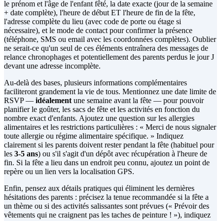
le prénom et l'âge de l'enfant fêté, la date exacte (jour de la semaine
+ date complète), l'heure de début ET l'heure de fin de la fête,
l'adresse complète du lieu (avec code de porte ou étage si
nécessaire), et le mode de contact pour confirmer la présence
(téléphone, SMS ou email avec les coordonnées complètes). Oublier
ne serait-ce qu'un seul de ces éléments entraînera des messages de
relance chronophages et potentiellement des parents perdus le jour J
devant une adresse incomplète.
Au-delà des bases, plusieurs informations complémentaires
faciliteront grandement la vie de tous. Mentionnez une date limite de
RSVP —
idéalement
une semaine avant la fête — pour pouvoir
planifier le goûter, les sacs de fête et les activités en fonction du
nombre exact d'enfants. Ajoutez une question sur les allergies
alimentaires et les restrictions particulières : « Merci de nous signaler
toute allergie ou régime alimentaire spécifique. » Indiquez
clairement si les parents doivent rester pendant la fête (habituel pour
les
3-5 ans
) ou s'il s'agit d'un dépôt avec récupération à l'heure de
fin. Si la fête a lieu dans un endroit peu connu, ajoutez un point de
repère ou un lien vers la localisation GPS.
Enfin, pensez aux détails pratiques qui éliminent les dernières
hésitations des parents : précisez la tenue recommandée si la fête a
un thème ou si des activités salissantes sont prévues (« Prévoir des
vêtements qui ne craignent pas les taches de peinture ! »), indiquez