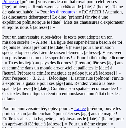
Princesse
[prénom] vous convie à un bal royal pour célébrer ses
[âge] printemps. Rendez-vous au château le [date] à [heure]. Tenue
de gala souhaitée ! » Pour
les dinosaures
: « ROARRR ! Attention,
les dinosaures débarquent ! Le dino [prénom] t'invite à une
expédition préhistorique le [date]. Mets tes chaussures d'explorateur
et rejoins-nous à [adresse] ! »
Pour un anniversaire super-héros, le texte peut adopter un ton
mission secrète : « Alerte ! La ligue des super-héros a besoin de toi !
Rejoins le héros [prénom] le [date] à [heure] pour une mission
spéciale top secrète. Lieu de rassemblement : [adresse]. Viens avec
ton plus beau costume de super-héros ! » Pour la thématique licorne
: « Tu es invité(e) au pays des licornes ! [Prénom] fête ses [âge] ans
et t'emmène dans un monde arc-en-ciel et paillettes le [date] à
[heure]. Prépare ta crinière magique et galope jusqu'à [adresse] ! »
Pour l'espace : « 3, 2, 1... Décollage ! L'astronaute [prénom] t'invite
à explorer la galaxie pour ses [âge] ans. Rendez-vous à la base
spatiale [adresse] le [date]. Combinaison spatiale recommandée ! »
Ces textes thématiques créent un enthousiasme immédiat chez les
enfants.
Pour un anniversaire fée, optez pour : «
La fée
[prénom] ouvre les
portes de son jardin enchanté pour fêter ses [âge] ans de magie !
Enfile tes ailes et ta baguette, et rejoins-nous le [date] à [heure] pour
un après-midi féérique à [adresse]. » Pour un thème cirque : «