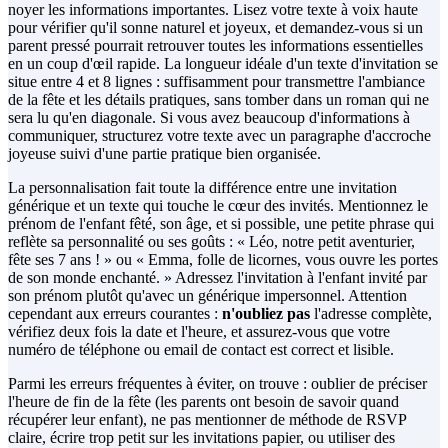
noyer les informations importantes. Lisez votre texte à voix haute
pour vérifier qu'il sonne naturel et joyeux, et demandez-vous si un
parent pressé pourrait retrouver toutes les informations essentielles
en un coup d'œil rapide. La longueur idéale d'un texte d'invitation se
situe entre 4 et 8 lignes : suffisamment pour transmettre l'ambiance
de la fête et les détails pratiques, sans tomber dans un roman qui ne
sera lu qu'en diagonale. Si vous avez beaucoup d'informations à
communiquer, structurez votre texte avec un paragraphe d'accroche
joyeuse suivi d'une partie pratique bien organisée.
La personnalisation fait toute la différence entre une invitation
générique et un texte qui touche le cœur des invités. Mentionnez le
prénom de l'enfant fêté, son âge, et si possible, une petite phrase qui
reflète sa personnalité ou ses goûts : « Léo, notre petit aventurier,
fête ses 7 ans ! » ou « Emma, folle de licornes, vous ouvre les portes
de son monde enchanté. » Adressez l'invitation à l'enfant invité par
son prénom plutôt qu'avec un générique impersonnel. Attention
cependant aux erreurs courantes :
n'oubliez pas
l'adresse complète,
vérifiez deux fois la date et l'heure, et assurez-vous que votre
numéro de téléphone ou email de contact est correct et lisible.
Parmi les erreurs fréquentes à éviter, on trouve : oublier de préciser
l'heure de fin de la fête (les parents ont besoin de savoir quand
récupérer leur enfant), ne pas mentionner de méthode de RSVP
claire, écrire trop petit sur les invitations papier, ou utiliser des