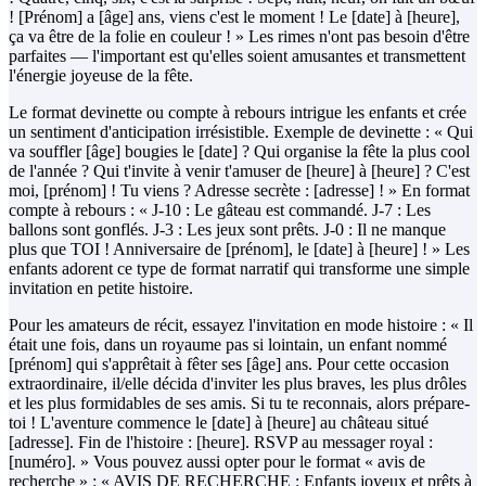
! [Prénom] a [âge] ans, viens c'est le moment ! Le [date] à [heure],
ça va être de la folie en couleur ! » Les rimes n'ont pas besoin d'être
parfaites — l'important est qu'elles soient amusantes et transmettent
l'énergie joyeuse de la fête.
Le format devinette ou compte à rebours intrigue les enfants et crée
un sentiment d'anticipation irrésistible. Exemple de devinette : « Qui
va souffler [âge] bougies le [date] ? Qui organise la fête la plus cool
de l'année ? Qui t'invite à venir t'amuser de [heure] à [heure] ? C'est
moi, [prénom] ! Tu viens ? Adresse secrète : [adresse] ! » En format
compte à rebours : « J-10 : Le gâteau est commandé. J-7 : Les
ballons sont gonflés. J-3 : Les jeux sont prêts. J-0 : Il ne manque
plus que TOI ! Anniversaire de [prénom], le [date] à [heure] ! » Les
enfants adorent ce type de format narratif qui transforme une simple
invitation en petite histoire.
Pour les amateurs de récit, essayez l'invitation en mode histoire : « Il
était une fois, dans un royaume pas si lointain, un enfant nommé
[prénom] qui s'apprêtait à fêter ses [âge] ans. Pour cette occasion
extraordinaire, il/elle décida d'inviter les plus braves, les plus drôles
et les plus formidables de ses amis. Si tu te reconnais, alors prépare-
toi ! L'aventure commence le [date] à [heure] au château situé
[adresse]. Fin de l'histoire : [heure]. RSVP au messager royal :
[numéro]. » Vous pouvez aussi opter pour le format « avis de
recherche » : « AVIS DE RECHERCHE : Enfants joyeux et prêts à