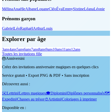
Mélina
Anaëlle
Albane
Louane
Cléo
Éva
Emmy
Sixtine
Léana
Léonie
Prénoms garçon
Gabriel
Léo
Raphaël
Arthur
Louis
Explorer par âge
3
ans
4
ans
5
ans
6
ans
7
ans
8
ans
9
ans
10
ans
11
ans
12
ans
Toutes les invitations fille
🎂
Anniversini
Créez des invitations anniversaire magiques en quelques clics
Service gratuit • Export PNG & PDF • Sans inscription
Découvrez aussi
:
✉️
Lettrini
|
Lettres magiques
🎓
Diplomini
|
Diplômes personnalisés
🗺️
Expedini
|
Chasses au trésor
🎨
Artistini
|
Coloriages à imprimer
Disponible en :