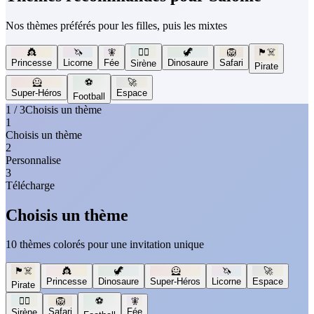
Nos thèmes préférés pour les filles, puis les mixtes
👸
🦄
🧚
🧜‍♀️
🦖
🦁
🏴‍☠️
Princesse
Licorne
Fée
Dinosaure
Safari
Sirène
Pirate
🦸
⚽
🚀
Super-Héros
Espace
Football
1 / 3
Choisis un thème
1
Choisis un thème
2
Personnalise
3
Télécharge
Choisis un thème
10 thèmes colorés pour une invitation unique
🏴‍☠️
👸
🦖
🦸
🦄
🚀
Princesse
Dinosaure
Super-Héros
Licorne
Espace
Pirate
🧜‍♀️
🦁
⚽
🧚
Safari
Fée
Sirène