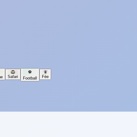
🦁
⚽
🧚
Safari
Fée
ne
Football