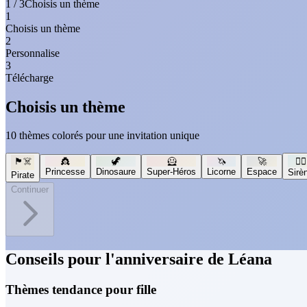
1 / 3
Choisis un thème
1
Choisis un thème
2
Personnalise
3
Télécharge
Choisis un thème
10 thèmes colorés pour une invitation unique
🏴‍☠️
👸
🦖
🦸
🦄
🚀
🧜‍♀️
Princesse
Dinosaure
Super-Héros
Licorne
Espace
Sirè
Pirate
Continuer
Conseils pour l'anniversaire de Léana
Thèmes tendance pour fille