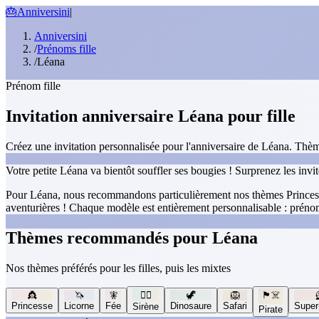
🎂
Anniversini
|
Anniversini
/
Prénoms fille
/
Léana
Prénom fille
Invitation anniversaire Léana pour fille
Créez une invitation personnalisée pour l'anniversaire de Léana. Thème
Votre petite Léana va bientôt souffler ses bougies ! Surprenez les invi
Pour Léana, nous recommandons particulièrement nos thèmes Princesse,
aventurières ! Chaque modèle est entièrement personnalisable : prénom
Thèmes recommandés pour Léana
Nos thèmes préférés pour les filles, puis les mixtes
👸
🦄
🧚
🧜‍♀️
🦖
🦁
🏴‍☠️
Princesse
Licorne
Fée
Dinosaure
Safari
Super
Sirène
Pirate