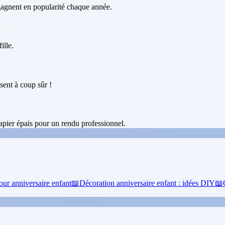
 gagnent en popularité chaque année.
ille.
sent à coup sûr !
pier épais pour un rendu professionnel.
our anniversaire enfant
📖
Décoration anniversaire enfant : idées DIY
📖