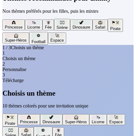
Nos thèmes préférés pour les filles, puis les mixtes
👸
🦄
🧚
🧜‍♀️
🦖
🦁
🏴‍☠️
Princesse
Licorne
Fée
Dinosaure
Safari
Sirène
Pirate
🦸
⚽
🚀
Super-Héros
Espace
Football
1 / 3
Choisis un thème
1
Choisis un thème
2
Personnalise
3
Télécharge
Choisis un thème
10 thèmes colorés pour une invitation unique
🏴‍☠️
👸
🦖
🦸
🦄
🚀
Princesse
Dinosaure
Super-Héros
Licorne
Espace
Pirate
🧜‍♀️
🦁
⚽
🧚
Safari
Fée
Sirène