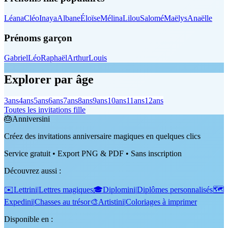
Léana
Cléo
Inaya
Albane
Éloïse
Mélina
Lilou
Salomé
Maëlys
Anaëlle
Prénoms garçon
Gabriel
Léo
Raphaël
Arthur
Louis
Explorer par âge
3
ans
4
ans
5
ans
6
ans
7
ans
8
ans
9
ans
10
ans
11
ans
12
ans
Toutes les invitations fille
🎂
Anniversini
Créez des invitations anniversaire magiques en quelques clics
Service gratuit • Export PNG & PDF • Sans inscription
Découvrez aussi
:
✉️
Lettrini
|
Lettres magiques
🎓
Diplomini
|
Diplômes personnalisés
🗺️
Expedini
|
Chasses au trésor
🎨
Artistini
|
Coloriages à imprimer
Disponible en :