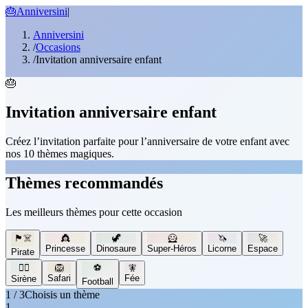
🎂
Anniversini
|
Anniversini
/
Occasions
/
Invitation anniversaire enfant
🎂
Invitation anniversaire enfant
Créez l’invitation parfaite pour l’anniversaire de votre enfant avec
nos 10 thèmes magiques.
Thèmes recommandés
Les meilleurs thèmes pour cette occasion
🏴‍☠️
👸
🦖
🦸
🦄
🚀
Princesse
Dinosaure
Super-Héros
Licorne
Espace
Pirate
🧜‍♀️
🦁
⚽
🧚
Safari
Fée
Sirène
Football
1 / 3
Choisis un thème
1