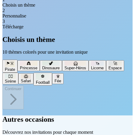
Choisis un thème
2
Personnalise
3
Télécharge
Choisis un thème
10 thèmes colorés pour une invitation unique
🏴‍☠️
👸
🦖
🦸
🦄
🚀
Princesse
Dinosaure
Super-Héros
Licorne
Espace
Pirate
🧜‍♀️
🦁
⚽
🧚
Safari
Fée
Sirène
Football
Continuer
Autres occasions
Découvrez nos invitations pour chaque moment