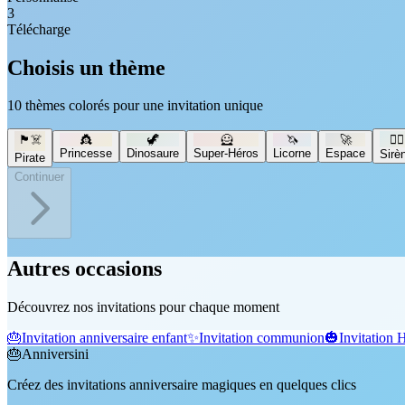
3
Télécharge
Choisis un thème
10 thèmes colorés pour une invitation unique
🏴‍☠️
👸
🦖
🦸
🦄
🚀
🧜‍♀️
Princesse
Dinosaure
Super-Héros
Licorne
Espace
Sirè
Pirate
Continuer
Autres occasions
Découvrez nos invitations pour chaque moment
🎂
Invitation anniversaire enfant
✨
Invitation communion
🎃
Invitation 
🎂
Anniversini
Créez des invitations anniversaire magiques en quelques clics