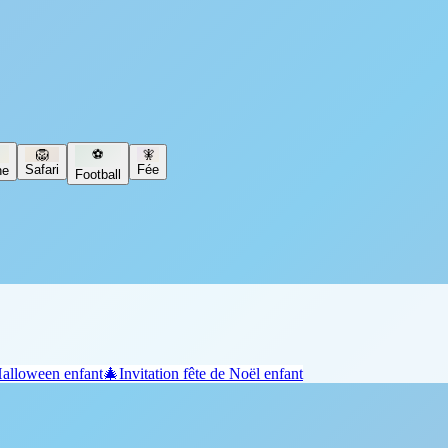
🦁
⚽
🧚
Safari
Fée
ne
Football
Halloween enfant
🎄
Invitation fête de Noël enfant