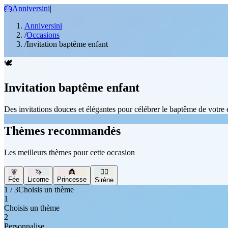
🎂
Anniversini
|
Anniversini
/
Occasions
/
Invitation baptême enfant
🕊️
Invitation baptême enfant
Des invitations douces et élégantes pour célébrer le baptême de votre 
Thèmes recommandés
Les meilleurs thèmes pour cette occasion
🧚
🦄
👸
🧜‍♀️
Fée
Licorne
Princesse
Sirène
1 / 3
Choisis un thème
1
Choisis un thème
2
Personnalise