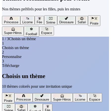
Nos thèmes préférés pour les filles, puis les mixtes
👸
🦄
🧚
🧜‍♀️
🦖
🦁
🏴‍☠️
Princesse
Licorne
Fée
Dinosaure
Safari
Sirène
Pirate
🦸
⚽
🚀
Super-Héros
Espace
Football
1 / 3
Choisis un thème
1
Choisis un thème
2
Personnalise
3
Télécharge
Choisis un thème
10 thèmes colorés pour une invitation unique
🏴‍☠️
👸
🦖
🦸
🦄
🚀
Princesse
Dinosaure
Super-Héros
Licorne
Espace
Pirate
🧜‍♀️
🦁
⚽
🧚
Safari
Fée
Sirène