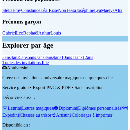
Stella
Emy
Constance
Léa-Rose
Noa
Tessa
Joséphine
Lya
Maëlys
Alix
Prénoms garçon
Gabriel
Léo
Raphaël
Arthur
Louis
Explorer par âge
3
ans
4
ans
5
ans
6
ans
7
ans
8
ans
9
ans
10
ans
11
ans
12
ans
Toutes les invitations fille
🎂
Anniversini
Créez des invitations anniversaire magiques en quelques clics
Service gratuit • Export PNG & PDF • Sans inscription
Découvrez aussi
:
✉️
Lettrini
|
Lettres magiques
🎓
Diplomini
|
Diplômes personnalisés
🗺️
Expedini
|
Chasses au trésor
🎨
Artistini
|
Coloriages à imprimer
Disponible en :