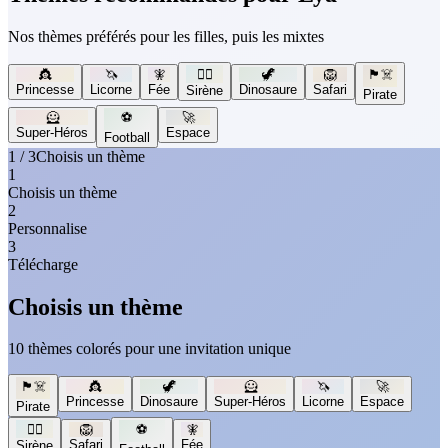
Nos thèmes préférés pour les filles, puis les mixtes
👸
🦄
🧚
🧜‍♀️
🦖
🦁
🏴‍☠️
Princesse
Licorne
Fée
Dinosaure
Safari
Sirène
Pirate
🦸
⚽
🚀
Super-Héros
Espace
Football
1 / 3
Choisis un thème
1
Choisis un thème
2
Personnalise
3
Télécharge
Choisis un thème
10 thèmes colorés pour une invitation unique
🏴‍☠️
👸
🦖
🦸
🦄
🚀
Princesse
Dinosaure
Super-Héros
Licorne
Espace
Pirate
🧜‍♀️
🦁
⚽
🧚
Safari
Fée
Sirène