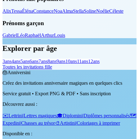
Alix
Tessa
Éléna
Constance
Noa
Alma
Stella
Soline
Noélie
Céleste
Prénoms garçon
Gabriel
Léo
Raphaël
Arthur
Louis
Explorer par âge
3
ans
4
ans
5
ans
6
ans
7
ans
8
ans
9
ans
10
ans
11
ans
12
ans
Toutes les invitations fille
🎂
Anniversini
Créez des invitations anniversaire magiques en quelques clics
Service gratuit • Export PNG & PDF • Sans inscription
Découvrez aussi
:
✉️
Lettrini
|
Lettres magiques
🎓
Diplomini
|
Diplômes personnalisés
🗺️
Expedini
|
Chasses au trésor
🎨
Artistini
|
Coloriages à imprimer
Disponible en :