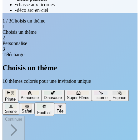
•
chasse aux licornes
•
déco arc-en-ciel
1 / 3
Choisis un thème
1
Choisis un thème
2
Personnalise
3
Télécharge
Choisis un thème
10 thèmes colorés pour une invitation unique
🏴‍☠️
👸
🦖
🦸
🦄
🚀
Princesse
Dinosaure
Super-Héros
Licorne
Espace
Pirate
🧜‍♀️
🦁
⚽
🧚
Safari
Fée
Sirène
Football
Continuer