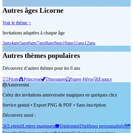
Autres âges Licorne
Voir le thème >
Invitations adaptées à chaque âge
3
ans
4
ans
5
ans
6
ans
7
ans
8
ans
9
ans
10
ans
11
ans
12
ans
Autres thèmes populaires
Découvrez d’autres thèmes pour les 6 ans
🏴‍☠️
Pirate
👸
Princesse
🦖
Dinosaure
🦸
Super-Héros
🚀
Espace
🎂
Anniversini
Créez des invitations anniversaire magiques en quelques clics
Service gratuit • Export PNG & PDF • Sans inscription
Découvrez aussi
:
✉️
Lettrini
|
Lettres magiques
🎓
Diplomini
|
Diplômes personnalisés
🗺️