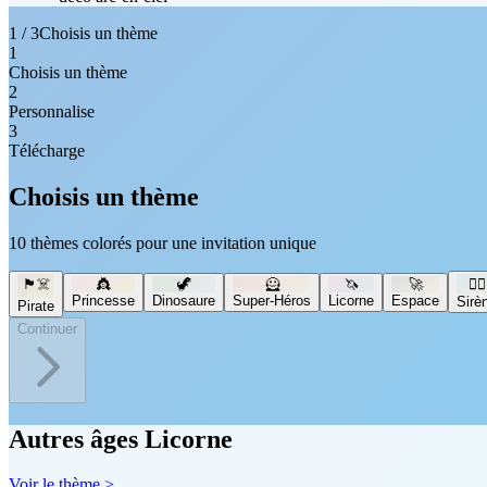
1 / 3
Choisis un thème
1
Choisis un thème
2
Personnalise
3
Télécharge
Choisis un thème
10 thèmes colorés pour une invitation unique
🏴‍☠️
👸
🦖
🦸
🦄
🚀
🧜‍♀️
Princesse
Dinosaure
Super-Héros
Licorne
Espace
Sirè
Pirate
Continuer
Autres âges Licorne
Voir le thème >