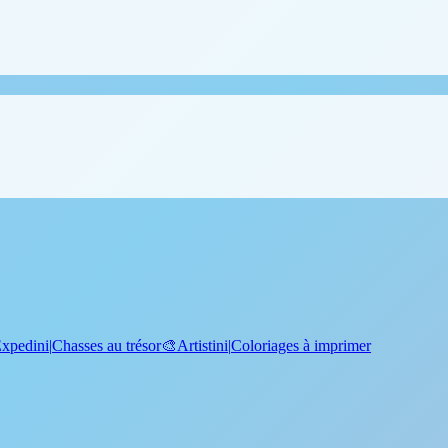
xpedini
|
Chasses au trésor
🎨
Artistini
|
Coloriages à imprimer