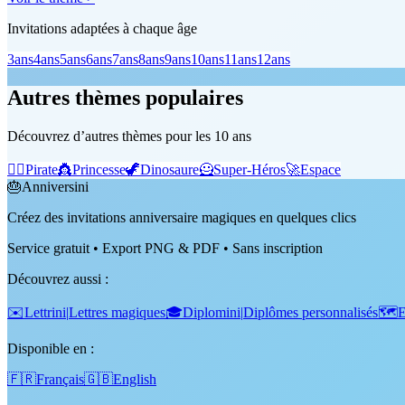
Invitations adaptées à chaque âge
3
ans
4
ans
5
ans
6
ans
7
ans
8
ans
9
ans
10
ans
11
ans
12
ans
Autres thèmes populaires
Découvrez d’autres thèmes pour les 10 ans
🏴‍☠️
Pirate
👸
Princesse
🦖
Dinosaure
🦸
Super-Héros
🚀
Espace
🎂
Anniversini
Créez des invitations anniversaire magiques en quelques clics
Service gratuit • Export PNG & PDF • Sans inscription
Découvrez aussi
:
✉️
Lettrini
|
Lettres magiques
🎓
Diplomini
|
Diplômes personnalisés
🗺️
E
Disponible en :
🇫🇷
Français
🇬🇧
English