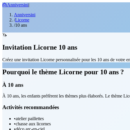
🎂
Anniversini
|
Anniversini
/
Licorne
/
10 ans
🦄
Invitation Licorne 10 ans
Créez une invitation Licorne personnalisée pour les 10 ans de votre enf
Pourquoi le thème Licorne pour 10 ans ?
À 10 ans
À 10 ans, les enfants préfèrent les thèmes plus élaborés. Le thème Lico
Activités recommandées
•
atelier paillettes
•
chasse aux licornes
•
déco arc-en-ciel