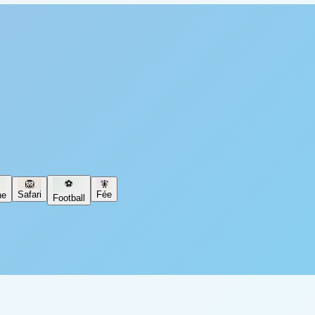
🦁
⚽
🧚
Safari
Fée
ne
Football