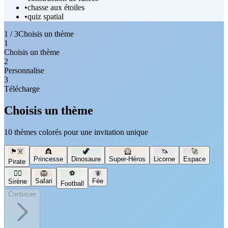
•
chasse aux étoiles
•
quiz spatial
1 / 3
Choisis un thème
1
Choisis un thème
2
Personnalise
3
Télécharge
Choisis un thème
10 thèmes colorés pour une invitation unique
🏴‍☠️
👸
🦖
🦸
🦄
🚀
Princesse
Dinosaure
Super-Héros
Licorne
Espace
Pirate
🧜‍♀️
🦁
⚽
🧚
Safari
Fée
Sirène
Football
Continuer