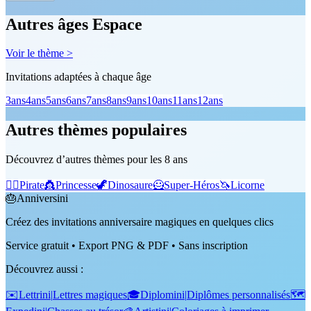
Autres âges Espace
Voir le thème >
Invitations adaptées à chaque âge
3
ans
4
ans
5
ans
6
ans
7
ans
8
ans
9
ans
10
ans
11
ans
12
ans
Autres thèmes populaires
Découvrez d’autres thèmes pour les 8 ans
🏴‍☠️
Pirate
👸
Princesse
🦖
Dinosaure
🦸
Super-Héros
🦄
Licorne
🎂
Anniversini
Créez des invitations anniversaire magiques en quelques clics
Service gratuit • Export PNG & PDF • Sans inscription
Découvrez aussi
:
✉️
Lettrini
|
Lettres magiques
🎓
Diplomini
|
Diplômes personnalisés
🗺️