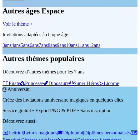
Autres âges Espace
Voir le thème >
Invitations adaptées à chaque âge
3
ans
4
ans
5
ans
6
ans
7
ans
8
ans
9
ans
10
ans
11
ans
12
ans
Autres thèmes populaires
Découvrez d’autres thèmes pour les 7 ans
🏴‍☠️
Pirate
👸
Princesse
🦖
Dinosaure
🦸
Super-Héros
🦄
Licorne
🎂
Anniversini
Créez des invitations anniversaire magiques en quelques clics
Service gratuit • Export PNG & PDF • Sans inscription
Découvrez aussi
:
✉️
Lettrini
|
Lettres magiques
🎓
Diplomini
|
Diplômes personnalisés
🗺️