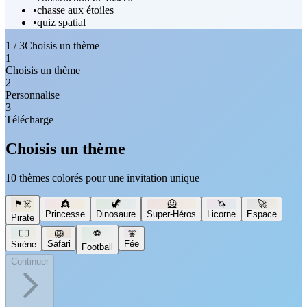
•
chasse aux étoiles
•
quiz spatial
1 / 3
Choisis un thème
1
Choisis un thème
2
Personnalise
3
Télécharge
Choisis un thème
10 thèmes colorés pour une invitation unique
🏴‍☠️
👸
🦖
🦸
🦄
🚀
Princesse
Dinosaure
Super-Héros
Licorne
Espace
Pirate
🧜‍♀️
🦁
⚽
🧚
Safari
Fée
Sirène
Football
Continuer