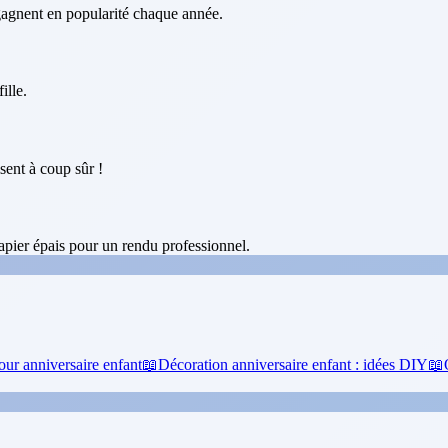
 gagnent en popularité chaque année.
ille.
sent à coup sûr !
pier épais pour un rendu professionnel.
our anniversaire enfant
📖
Décoration anniversaire enfant : idées DIY
📖