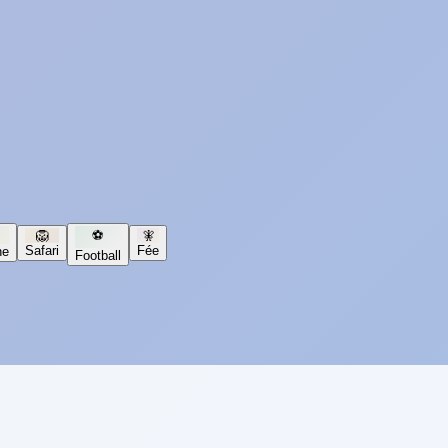
🦁
⚽
🧚
Safari
Fée
ne
Football