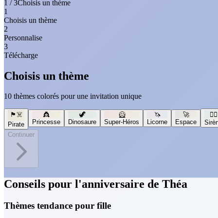
1 / 3
Choisis un thème
1
Choisis un thème
2
Personnalise
3
Télécharge
Choisis un thème
10 thèmes colorés pour une invitation unique
🏴‍☠️
👸
🦖
🦸
🦄
🚀
🧜‍♀️
Princesse
Dinosaure
Super-Héros
Licorne
Espace
Sirè
Pirate
Continuer
Conseils pour l'anniversaire de Théa
Thèmes tendance pour fille