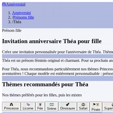
🎂
Anniversini
|
Anniversini
/
Prénoms fille
/
Théa
Prénom fille
Invitation anniversaire Théa pour fille
Créez une invitation personnalisée pour l'anniversaire de Théa. Thèmes
Théa est un prénom féminin original et charmant. Pour sa prochain anni
Pour Théa, nous recommandons particulièrement nos thèmes Princesse, L
aventurières ! Chaque modèle est entièrement personnalisable : prénom
Thèmes recommandés pour Théa
Nos thèmes préférés pour les filles, puis les mixtes
👸
🦄
🧚
🧜‍♀️
🦖
🦁
🏴‍☠️
Princesse
Licorne
Fée
Dinosaure
Safari
Super
Sirène
Pirate