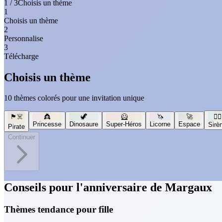
1 / 3
Choisis un thème
1
Choisis un thème
2
Personnalise
3
Télécharge
Choisis un thème
10 thèmes colorés pour une invitation unique
🏴‍☠️
👸
🦖
🦸
🦄
🚀
🧜‍♀️
Princesse
Dinosaure
Super-Héros
Licorne
Espace
Sirè
Pirate
Continuer
Conseils pour l'anniversaire de Margaux
Thèmes tendance pour fille