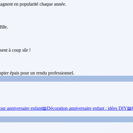
 gagnent en popularité chaque année.
ille.
sent à coup sûr !
pier épais pour un rendu professionnel.
our anniversaire enfant
📖
Décoration anniversaire enfant : idées DIY
📖