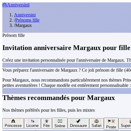
🎂
Anniversini
|
Anniversini
/
Prénoms fille
/
Margaux
Prénom fille
Invitation anniversaire Margaux pour fille
Créez une invitation personnalisée pour l'anniversaire de Margaux. Th
Vous préparez l'anniversaire de Margaux ? Ce joli prénom de fille (40e
Pour Margaux, nous recommandons particulièrement nos thèmes Princess
petites aventurières ! Chaque modèle est entièrement personnalisable :
Thèmes recommandés pour Margaux
Nos thèmes préférés pour les filles, puis les mixtes
👸
🦄
🧚
🧜‍♀️
🦖
🦁
🏴‍☠️
Princesse
Licorne
Fée
Dinosaure
Safari
Super
Sirène
Pirate