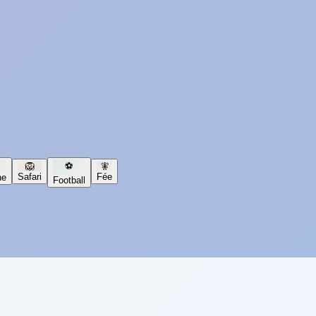
🦁
⚽
🧚
Safari
Fée
ne
Football