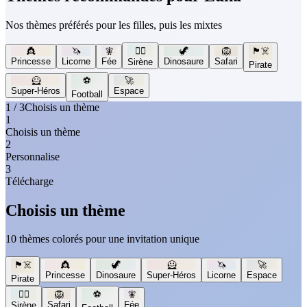
Nos thèmes préférés pour les filles, puis les mixtes
👸
🦄
🧚
🧜‍♀️
🦖
🦁
🏴‍☠️
Princesse
Licorne
Fée
Dinosaure
Safari
Sirène
Pirate
🦸
⚽
🚀
Super-Héros
Espace
Football
1 / 3
Choisis un thème
1
Choisis un thème
2
Personnalise
3
Télécharge
Choisis un thème
10 thèmes colorés pour une invitation unique
🏴‍☠️
👸
🦖
🦸
🦄
🚀
Princesse
Dinosaure
Super-Héros
Licorne
Espace
Pirate
🧜‍♀️
🦁
⚽
🧚
Safari
Fée
Sirène