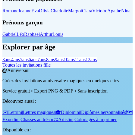
Romane
Jeanne
Eva
Olivia
Charlotte
Margot
Clara
Victoire
Agathe
Nina
Prénoms garçon
Gabriel
Léo
Raphaël
Arthur
Louis
Explorer par âge
3
ans
4
ans
5
ans
6
ans
7
ans
8
ans
9
ans
10
ans
11
ans
12
ans
Toutes les invitations fille
🎂
Anniversini
Créez des invitations anniversaire magiques en quelques clics
Service gratuit • Export PNG & PDF • Sans inscription
Découvrez aussi
:
✉️
Lettrini
|
Lettres magiques
🎓
Diplomini
|
Diplômes personnalisés
🗺️
Expedini
|
Chasses au trésor
🎨
Artistini
|
Coloriages à imprimer
Disponible en :