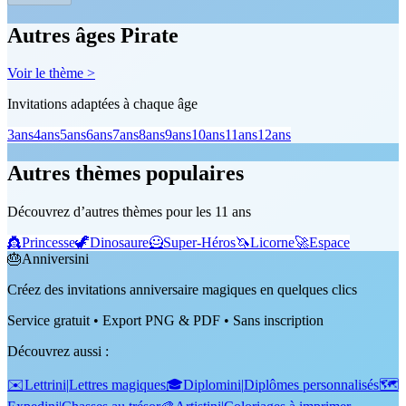
Autres âges Pirate
Voir le thème >
Invitations adaptées à chaque âge
3
ans
4
ans
5
ans
6
ans
7
ans
8
ans
9
ans
10
ans
11
ans
12
ans
Autres thèmes populaires
Découvrez d’autres thèmes pour les 11 ans
👸
Princesse
🦖
Dinosaure
🦸
Super-Héros
🦄
Licorne
🚀
Espace
🎂
Anniversini
Créez des invitations anniversaire magiques en quelques clics
Service gratuit • Export PNG & PDF • Sans inscription
Découvrez aussi
:
✉️
Lettrini
|
Lettres magiques
🎓
Diplomini
|
Diplômes personnalisés
🗺️