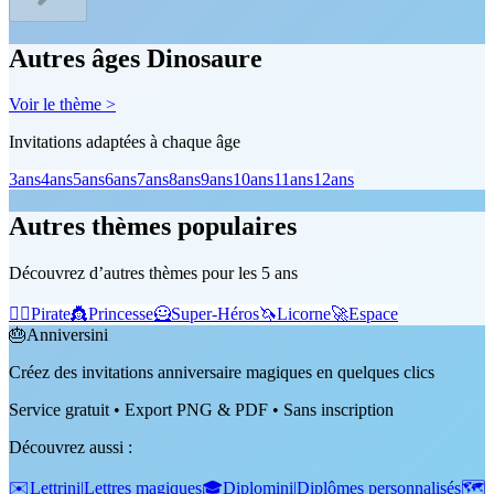
Autres âges Dinosaure
Voir le thème >
Invitations adaptées à chaque âge
3
ans
4
ans
5
ans
6
ans
7
ans
8
ans
9
ans
10
ans
11
ans
12
ans
Autres thèmes populaires
Découvrez d’autres thèmes pour les 5 ans
🏴‍☠️
Pirate
👸
Princesse
🦸
Super-Héros
🦄
Licorne
🚀
Espace
🎂
Anniversini
Créez des invitations anniversaire magiques en quelques clics
Service gratuit • Export PNG & PDF • Sans inscription
Découvrez aussi
:
✉️
Lettrini
|
Lettres magiques
🎓
Diplomini
|
Diplômes personnalisés
🗺️