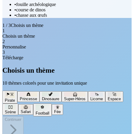
•
fouille archéologique
•
course de dinos
•
chasse aux œufs
1 / 3
Choisis un thème
1
Choisis un thème
2
Personnalise
3
Télécharge
Choisis un thème
10 thèmes colorés pour une invitation unique
🏴‍☠️
👸
🦖
🦸
🦄
🚀
Princesse
Dinosaure
Super-Héros
Licorne
Espace
Pirate
🧜‍♀️
🦁
⚽
🧚
Safari
Fée
Sirène
Football
Continuer